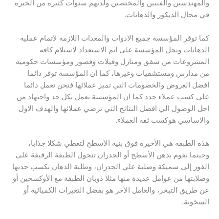
والمهندسين والفنيين والمختصين ولديهم سنوات كثيره من الخبره
في مجال الديكور والدهانات.
كما توفر المؤسسة جميع الادوات والمعدات اللازمه لاتمام عمليه
الدهانات وتجل المؤسسة علي اتم الاستعداد لاستلام كافه
المشروعات من شقق ومنازل وفيلات وقصور ومؤسسات حكوميه
من مدارس ومستشفيات وغيرها، كما ان المؤسسة توفر دائما
افضل العروض والخصومات التي تميز عملائها فنحن نعمل دائما
علي كسب عملاء جدد كما ان المؤسسة تعمل بكل جد واجتهاد من
اجل الوصول الي افضل النتائج التي ترضي عملائها والهدف الاول
والاساسي هوكسب ثقه العملاء.
هذة الطبقة هي الأخيرة فوق بنية الأسطح لتعطي شكلا جذابا،
وحينما نقوم بدهن الأسطح أو الجدران تتحول الطبقة الرقيقة علي
الفور إلي سميكة وصلبة علي الجدران، وطلبة الدهان تكسب حدتها
وصلابتها من عوامل عديدة منها مثلا ذوبان الطبقة مع الأوكسجين أو
عن طريق التبخر، والعامل الأخر هو بفضل التغيرات الكميائية أو
السخونة.