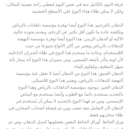
غرفة النوم بالكامل منة في نفس اليوم ليعطي راحة نفسية للمكان،
ولكن لا يمكن طلاء هذاء النوع علي الأسطح الخشبية.
الدهان بالترخيم: هذا النوع أيضا توفرة مؤسسة داهانات بالرياض
وتكلفتة عادة ما تكون أقل بكثير عن الرخام، ويقدم بجودة عالية.
الاكية أو الدهان الزيتي: هذا النوع أيضا توفرة مؤسسة النهضة
للدهانات بالرياض ويعتبر من أكثر الأنواع شيوعا من حيث
اللإستخدام، وعادة ما يسخدم هذا النوع في طلاء الجدران الداخلية،
لأن لونة يتأثر بأشعة الشمس، ومن مميزان هذا النوع أنة يمتاز بأنة
سهل التنظيف ومٌقاوم للماء.
الدهان العتيق: هذا النوع من الدهان أيضا لا تغفل عنة مؤسسة
النهضة للدهانات بالرياض، ويعتبر هذا النوع كلاسيكي.
الدهان الجير: موجود بمؤسسة الداهانات بالرياض وهذا النوع
بالتحديد يستخدم دائما مع الطوب وأيضا يستخدم مع البياض
الإسمنتي، ومن ثم فهذا النوع بالتحديد لا يمكن أن يُستخدم في
الدهان لأن التعامل معة صعب ومن ثم فيضلة أصحاب المخازن في
طلاء مخازنهم فقط.
ورق الحائط: أوراق الحائط البعض يفضلونها كبديل للدهان، ومن ثم
فمؤسسة النهضة للدهانات بالرياض تقوم علي توفيرة لترضي جميع