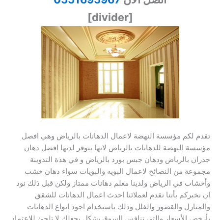
[divider]
تقدم لكم مؤسسة النهضة لاعمال الدهانات بالرياض وهي افصل
مؤسسة النهضة للدهانات بالرياض لانها يتوفر لديها افضل دهان
جدران بالرياض ودهان جبس بورد بالرياض و في هذة التدوينة
مجموعة من النصائح لاعمال البويه والبويات سواء دهان خشب
وأخشاب في الرياض ولدينا معلم دهانات ممتاز ولكن قبل ذلك نود
ان نخبركم بأننا نقدم لعملائنا احدث اعمال الدهانات للشقق
والمنازل والقصور والفلل وذلك باستخدام اجود انواع الدهانات
بأرخص الأسعار والتي تنافس السوق بشكل يجعلك لا تلجئ للإعتماد