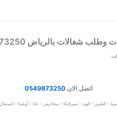
لب شغالات بالرياض 0549873250
ات:
اتصل الان
0549873250
ا – الفلبين – الهند – سيرلانكا – بنجلاديش – غانا – أوغندا – السنغال 