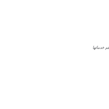
م خدماتها