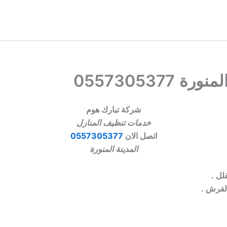
055730537
شركة تبارك هوم
خدمات تنظيف المنازل
اتصل الان
0557305377
المدينة المنورة
لل .
لفرش .