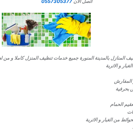
اتصل الان
0557305377
ف المنازل بالمدينة المنورة جميع خدمات تنظيف المنزل كاملا و من اه
بار و الاتربة
 المفارش
ش بحرفية
قيم الحمام
يات
ائط من الغبار و الاتربة