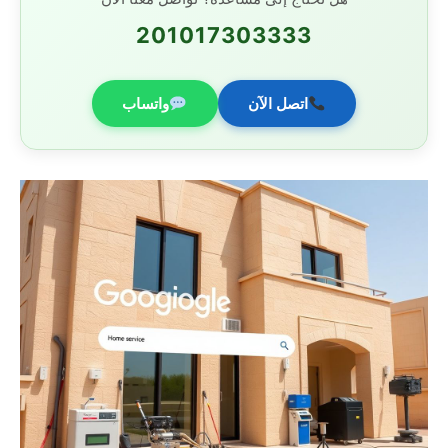
201017303333
اتصل الآن
واتساب